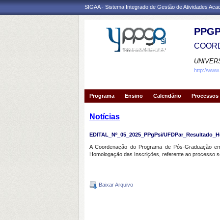
SIGAA - Sistema Integrado de Gestão de Atividades Ac
PPGP
COORD
UNIVER
http://www
Programa
Ensino
Calendário
Processos 
Notícias
EDITAL_Nº_05_2025_PPgPsi/UFDPar_Resultado_H
A Coordenação do Programa de Pós-Graduação em P
Homologação das Inscrições, referente ao processo sel
Baixar Arquivo