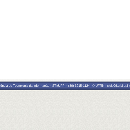
ência de Tecnologia da Informação - STI/UFPI - (86) 3215-1124 | © UFRN | sigjb06.ufpi.br.i