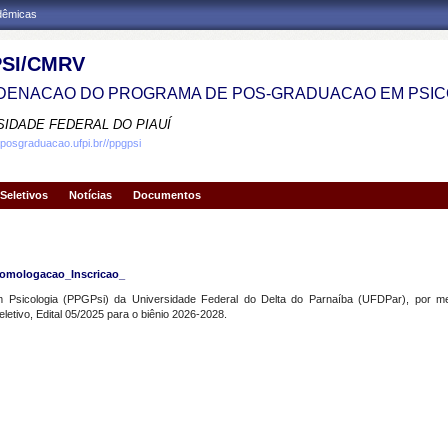
adêmicas
SI/CMRV
ENACAO DO PROGRAMA DE POS-GRADUACAO EM PSIC
SIDADE FEDERAL DO PIAUÍ
.posgraduacao.ufpi.br//ppgpsi
Seletivos
Notícias
Documentos
omologacao_Inscricao_
sicologia (PPGPsi) da Universidade Federal do Delta do Parnaíba (UFDPar), por mei
etivo, Edital 05/2025 para o biênio 2026-2028.