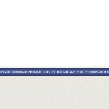
ência de Tecnologia da Informação - STI/UFPI - (86) 3215-1124 | © UFRN | sigjb03.ufpi.br.i