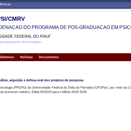
adêmicas
SI/CMRV
ENACAO DO PROGRAMA DE POS-GRADUACAO EM PSIC
SIDADE FEDERAL DO PIAUÍ
.posgraduacao.ufpi.br//ppgpsi
Seletivos
Notícias
Documentos
ise, arguição e defesa oral dos projetos de pesquisa
logia (PPGPsi) da Universidade Federal do Delta do Parnaíba (UFDPar), por meio da Com
 do processo seletivo, Edital 05/2025 para o biênio 2026-2028.