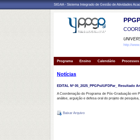
SIGAA - Sistema Integrado de Gestão de Atividades Ac
PPGP
COORD
UNIVER
http://www
Programa
Ensino
Calendário
Processos 
Notícias
EDITAL Nº 05_2025_PPGPsi/UFDPar_ Resultado Anál
A Coordenação do Programa de Pós-Graduação em Psico
análise, arguição e defesa oral do projeto de pesquisa,
Baixar Arquivo