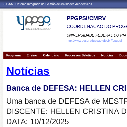
SIGAA - Sistema Integrado de Gestão de Atividades Acadêmicas
PPGPSI/CMRV
COORDENACAO DO PROGR
UNIVERSIDADE FEDERAL DO PIA
http://www.posgraduacao.ufpi.br//ppgpsi
Programa
Ensino
Calendário
Processos Seletivos
Notícias
Doc
Notícias
Banca de DEFESA: HELLEN CRI
Uma banca de DEFESA de MESTRAD
DISCENTE: HELLEN CRISTINA D
DATA: 10/12/2025