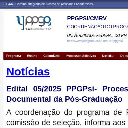
SIGAA - Sistema Integrado de Gestão de Atividades Acadêmicas
PPGPSI/CMRV
COORDENACAO DO PROGR
UNIVERSIDADE FEDERAL DO PIA
http://www.posgraduacao.ufpi.br//ppgpsi
Programa
Ensino
Calendário
Processos Seletivos
Notícias
Doc
Notícias
Edital 05/2025 PPGPsi- Proces
Documental da Pós-Graduação
A coordenação do programa de 
comissão de seleção, informa aos