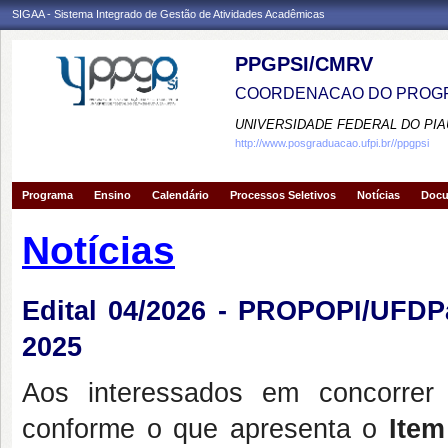
SIGAA - Sistema Integrado de Gestão de Atividades Acadêmicas
PPGPSI/CMRV
COORDENACAO DO PROGR
UNIVERSIDADE FEDERAL DO PIA
http://www.posgraduacao.ufpi.br//ppgpsi
Programa
Ensino
Calendário
Processos Seletivos
Notícias
Doc
Notícias
Edital 04/2026 - PROPOPI/UFDP
2025
Aos interessados em concorr
conforme o que apresenta o
Item