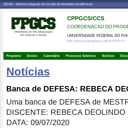
SIGAA - Sistema Integrado de Gestão de Atividades Acadêmicas
CPPGCS/CCS
COORDENACAO DO PROGR
UNIVERSIDADE FEDERAL DO PIA
http://www.posgraduacao.ufpi.br//PPGCS
Programa
Ensino
Calendário
Processos Seletivos
Notícias
Doc
Notícias
Banca de DEFESA: REBECA DE
Uma banca de DEFESA de MESTRAD
DISCENTE: REBECA DEOLINDO
DATA: 09/07/2020