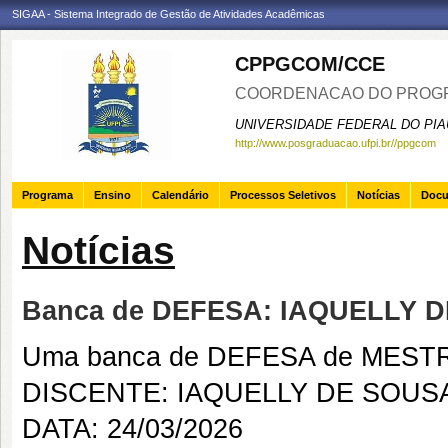
SIGAA - Sistema Integrado de Gestão de Atividades Acadêmicas
CPPGCOM/CCE
COORDENACAO DO PROGR
UNIVERSIDADE FEDERAL DO PIA
http://www.posgraduacao.ufpi.br//ppgcom
Programa
Ensino
Calendário
Processos Seletivos
Notícias
Doc
Notícias
Banca de DEFESA: IAQUELLY 
Uma banca de DEFESA de MESTRAD
DISCENTE: IAQUELLY DE SOUS
DATA: 24/03/2026