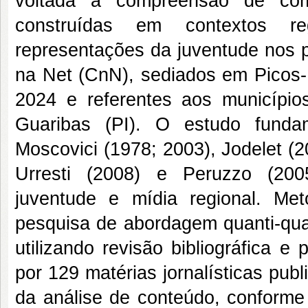
voltada à compreensão de como
construídas em contextos re
representações da juventude nos p
na Net (CnN), sediados em Picos-P
2024 e referentes aos município
Guaribas (PI). O estudo funda
Moscovici (1978; 2003), Jodelet (2
Urresti (2008) e Peruzzo (200
juventude e mídia regional. Me
pesquisa de abordagem quanti-quali
utilizando revisão bibliográfica 
por 129 matérias jornalísticas pub
da análise de conteúdo, conforme 