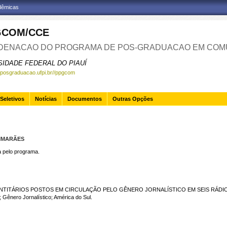
adêmicas
GCOM/CCE
ENACAO DO PROGRAMA DE POS-GRADUACAO EM COM
SIDADE FEDERAL DO PIAUÍ
.posgraduacao.ufpi.br//ppgcom
Seletivos
Notícias
Documentos
Outras Opções
UIMARÃES
pelo programa.
DENTITÁRIOS POSTOS EM CIRCULAÇÃO PELO GÊNERO JORNALÍSTICO EM SEIS RÁDIO
Gênero Jornalístico; América do Sul.