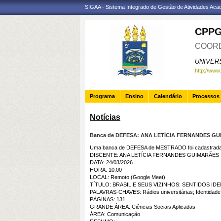
SIGAA - Sistema Integrado de Gestão de Atividades Ac
CPP
COORD
UNIVER
http://www
Programa
Ensino
Calendário
Processos 
Notícias
Banca de DEFESA: ANA LETÍCIA FERNANDES G
Uma banca de DEFESA de MESTRADO foi cadastrada 
DISCENTE: ANA LETÍCIA FERNANDES GUIMARÃES
DATA: 24/03/2026
HORA: 10:00
LOCAL: Remoto (Google Meet)
TÍTULO: BRASIL E SEUS VIZINHOS: SENTIDOS I
PALAVRAS-CHAVES: Rádios universitárias; Identidade; 
PÁGINAS: 131
GRANDE ÁREA: Ciências Sociais Aplicadas
ÁREA: Comunicação