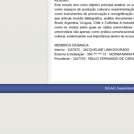
RESUMO:
Este estudo tem como objetivo principal analisar os s
como espaços de produção cultural e experimentação 
como instrumentos de preservação e ressignificação d
que articula revisão bibliográfica, análise documenta
Brasil, Argentina, Uruguai, Chile e Colômbia. A meto
como os modos pelos quais as rádios universitárias 
universitária não apenas como prática comunicaciona
cultural, evidenciando sua importância dentro do ecos
MEMBROS DA BANCA:
Interno - 1167672 - JACQUELINE LIMA DOURADO
Externo à Instituição - 394.***.***-72 - NORMA 
Presidente - 1167703 - PAULO FERNANDO DE CA
SIGAA | Superintend