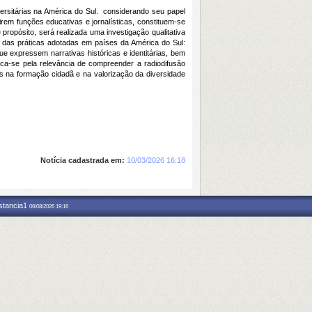
iversitárias na América do Sul. considerando seu papel
em funções educativas e jornalísticas, constituem-se
ropósito, será realizada uma investigação qualitativa
ivo das práticas adotadas em países da América do Sul:
e expressem narrativas históricas e identitárias, bem
ica-se pela relevância de compreender a radiodifusão
s na formação cidadã e na valorização da diversidade
Notícia cadastrada em:
10/03/2026 16:18
nstancia1
06/08/2026 19:16