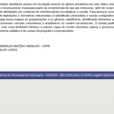
entidos identitários postos em circulação através do gênero jornalístico em seis rádios un
comunicacional. A pesquisa parte da compreensão de que tais emissoras, além de cumprir
e identidades em contextos de transformações tecnológicas e sociais. Para alcançar esse p
l de legislações e normativas relacionadas à radiodifusão universitária e estudo comparat
dologia busca mapear as programações e os gêneros radiofônicos, identificando elementos qu
constroem vínculos comunitários e acadêmicos no cenário sul-americano. O estudo justif
l, mas como fenômeno histórico e cultural, capaz de revelar memórias, valores e processo
sistema midiático e do campo historiográfico contemporâneo.
MARIA MEIRELES MACÊDO MAFALDO - UFPB
RVALHO LOPES
ência de Tecnologia da Informação - STI/UFPI - (86) 3215-1124 | © UFRN | sigjb03.ufpi.br.i