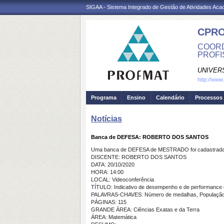
SIGAA - Sistema Integrado de Gestão de Atividades Ac
CPRO
COORD
PROFI
UNIVER
http://www
Programa
Ensino
Calendário
Processos 
Notícias
Banca de DEFESA: ROBERTO DOS SANTOS
Uma banca de DEFESA de MESTRADO foi cadastrada 
DISCENTE: ROBERTO DOS SANTOS
DATA: 20/10/2020
HORA: 14:00
LOCAL: Videoconferência
TÍTULO: Indicativo de desempenho e de performance d
PALAVRAS-CHAVES: Número de medalhas, Populaçã
PÁGINAS: 115
GRANDE ÁREA: Ciências Exatas e da Terra
ÁREA: Matemática