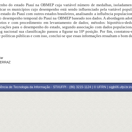
enho do estado Piauí na OBMEP cuja variável número de medalhas, isoladamente
ficar os municípios cujo desempenho está sendo influenciado pela variável popul
tado do Piauí com outros estados brasileiros, analisando a influência populacion
r o desempenho temporal do Piauí na OBMEP baseado nos dados. A abordagem adotad
tórios e com procedimento em levantamento de dados; métodos: hipotético-ded
ssificações para o desempenho do estado, segundo associação com dados populacion
 nacional sua classificação passou a figurar na 10ª posição. Por fim, constatou-
olíticas públicas e com isso, conclui-se que essas informações ressaltam o bom
Par
 FERRAZ
ência de Tecnologia da Informação - STI/UFPI - (86) 3215-1124 | © UFRN | sigjb06.ufpi.br.i