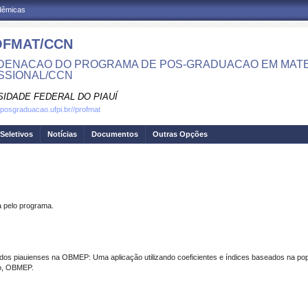
adêmicas
FMAT/CCN
ENACAO DO PROGRAMA DE POS-GRADUACAO EM MATE
SSIONAL/CCN
SIDADE FEDERAL DO PIAUÍ
.posgraduacao.ufpi.br//profmat
Seletivos
Notícias
Documentos
Outras Opções
pelo programa.
os piauienses na OBMEP: Uma aplicação utilizando coeficientes e índices baseados na po
o, OBMEP.