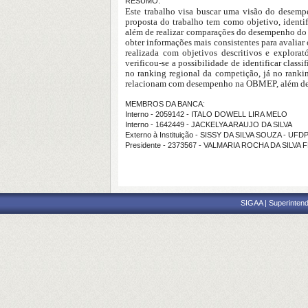
RESUMO:
Este trabalho visa buscar uma visão do desemp
proposta do trabalho tem como objetivo, identi
além de realizar comparações do desempenho do es
obter informações mais consistentes para avalia
realizada com objetivos descritivos e explora
verificou-se a possibilidade de identificar cla
no ranking regional da competição, já no ranking
relacionam com desempenho na OBMEP, além de p
MEMBROS DA BANCA:
Interno - 2059142 - ITALO DOWELL LIRA MELO
Interno - 1642449 - JACKELYA ARAUJO DA SILVA
Externo à Instituição - SISSY DA SILVA SOUZA - UFD
Presidente - 2373567 - VALMARIA ROCHA DA SILVA
SIGAA | Superintend