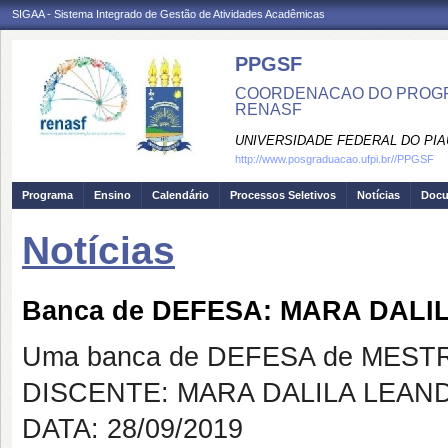
SIGAA - Sistema Integrado de Gestão de Atividades Acadêmicas
PPGSF
COORDENACAO DO PROGRA
RENASF
UNIVERSIDADE FEDERAL DO PIA
http://www.posgraduacao.ufpi.br//PPGSF
Programa
Ensino
Calendário
Processos Seletivos
Notícias
Doc
Notícias
Banca de DEFESA: MARA DAL
Uma banca de DEFESA de MESTRAD
DISCENTE: MARA DALILA LEAN
DATA: 28/09/2019