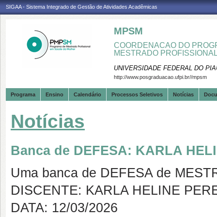
SIGAA - Sistema Integrado de Gestão de Atividades Acadêmicas
MPSM
COORDENACAO DO PROGR
MESTRADO PROFISSIONA
UNIVERSIDADE FEDERAL DO PIA
http://www.posgraduacao.ufpi.br//mpsm
Programa
Ensino
Calendário
Processos Seletivos
Notícias
Doc
Notícias
Banca de DEFESA: KARLA HEL
Uma banca de DEFESA de MESTRAD
DISCENTE: KARLA HELINE PER
DATA: 12/03/2026