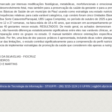
arcado por intensas modificações fisiológicas, metabólicas, morfofuncionais e emocion
 desenvolvimento fetal, mas também para a preservação da saúde da gestante e para a pr
es Básicas de Saúde de um município do Piauí usando como estratégia seu estado nutric
u frequências relativas para cada variável categórica, cujo cenário foram cinco Unidades B
a Sorte Catavento/Paroquial, UBS Lagoa Comprida), no período de outubro de 2025 a jane
tre 12 e 27 semanas, na faixa etária de 18 a 40 anos, que estavam em acompanhamento pré-
das 40 gestantes nesse estudo. RESULTADOS: De modo geral, os achados demonstram 
ão havendo diferenças estatisticamente significativas entre eles nas variáveis clínicas, an
aração entre os grupos no estudo. O manual também oferece orientações específicas
do. Por fim, uma lista de dez passos práticos é apresentada, incluindo dicas sobre planeja
s limitações, o estudo contribui significativamente para a compreensão do perfil nutrici
ncia de implementar estratégias de promoção da saúde que considerem não apenas a nutri
RES DA SILVA ELIAS - FIOCRUZ
EDEIROS
HO E MARTINS
ência de Tecnologia da Informação - STI/UFPI - (86) 3215-1124 | © UFRN | sigjb04.ufpi.br.i