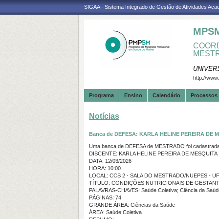
SIGAA - Sistema Integrado de Gestão de Atividades Ac
MPS
COORD
MESTR
UNIVER
http://www
Programa
Ensino
Calendário
Processos 
Notícias
Banca de DEFESA: KARLA HELINE PEREIRA DE 
Uma banca de DEFESA de MESTRADO foi cadastrada 
DISCENTE: KARLA HELINE PEREIRA DE MESQUITA
DATA: 12/03/2026
HORA: 10:00
LOCAL: CCS 2 - SALA DO MESTRADO/NUEPES - UF
TÍTULO: CONDIÇÕES NUTRICIONAIS DE GESTANT
PALAVRAS-CHAVES: Saúde Coletiva; Ciência da Saúd
PÁGINAS: 74
GRANDE ÁREA: Ciências da Saúde
ÁREA: Saúde Coletiva