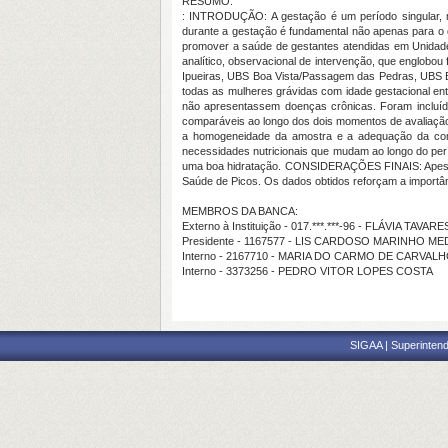
RESUMO:
: INTRODUÇÃO: A gestação é um período singular, m
durante a gestação é fundamental não apenas para o
promover a saúde de gestantes atendidas em Unidad
analítico, observacional de intervenção, que englobo
Ipueiras, UBS Boa Vista/Passagem das Pedras, UBS Bo
todas as mulheres grávidas com idade gestacional en
não apresentassem doenças crônicas. Foram incluí
comparáveis ao longo dos dois momentos de avaliação, n
a homogeneidade da amostra e a adequação da comp
necessidades nutricionais que mudam ao longo do perío
uma boa hidratação. CONSIDERAÇÕES FINAIS: Apesar da
Saúde de Picos. Os dados obtidos reforçam a importâ
MEMBROS DA BANCA:
Externo à Instituição - 017.***.***-96 - FLÁVIA TAVA
Presidente - 1167577 - LIS CARDOSO MARINHO M
Interno - 2167710 - MARIA DO CARMO DE CARVAL
Interno - 3373256 - PEDRO VITOR LOPES COSTA
SIGAA | Superintend