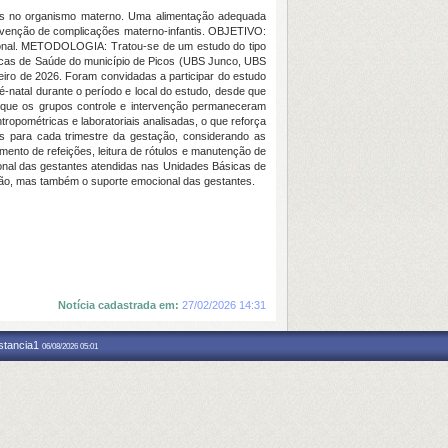
ais no organismo materno. Uma alimentação adequada
evenção de complicações materno-infantis. OBJETIVO:
ional. METODOLOGIA: Tratou-se de um estudo do tipo
ásicas de Saúde do município de Picos (UBS Junco, UBS
iro de 2026. Foram convidadas a participar do estudo
natal durante o período e local do estudo, desde que
que os grupos controle e intervenção permaneceram
tropométricas e laboratoriais analisadas, o que reforça
 para cada trimestre da gestação, considerando as
mento de refeições, leitura de rótulos e manutenção de
onal das gestantes atendidas nas Unidades Básicas de
ção, mas também o suporte emocional das gestantes.
Notícia cadastrada em:
27/02/2026 14:31
nstancia1
06/08/2026 05:01