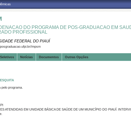
adêmicas
M
ENACAO DO PROGRAMA DE POS-GRADUACAO EM SAUD
ADO PROFISSIONAL
SIDADE FEDERAL DO PIAUÍ
.posgraduacao.ufpi.br//mpsm
Seletivos
Notícias
Documentos
Outras Opções
MESQUITA
pelo programa.
PI
ES ATENDIDAS EM UNIDADE BÁSICA DE SAÚDE DE UM MUNICÍPIO DO PIAUÍ: INTE
e.