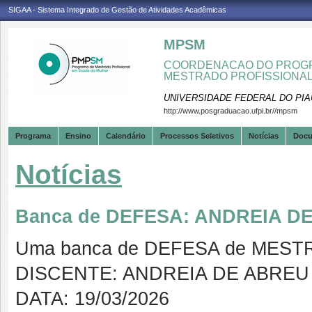
SIGAA - Sistema Integrado de Gestão de Atividades Acadêmicas
MPSM
COORDENACAO DO PROGR
MESTRADO PROFISSIONA
UNIVERSIDADE FEDERAL DO PIA
http://www.posgraduacao.ufpi.br//mpsm
Programa
Ensino
Calendário
Processos Seletivos
Notícias
Doc
Notícias
Banca de DEFESA: ANDREIA 
Uma banca de DEFESA de MESTRAD
DISCENTE: ANDREIA DE ABRE
DATA: 19/03/2026