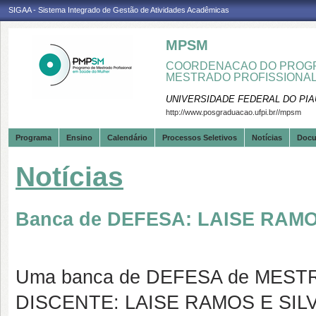
SIGAA - Sistema Integrado de Gestão de Atividades Acadêmicas
MPSM
COORDENACAO DO PROGR
MESTRADO PROFISSIONA
UNIVERSIDADE FEDERAL DO PIA
http://www.posgraduacao.ufpi.br//mpsm
Programa
Ensino
Calendário
Processos Seletivos
Notícias
Doc
Notícias
Banca de DEFESA: LAISE RAMO
Uma banca de DEFESA de MESTRAD
DISCENTE: LAISE RAMOS E SIL