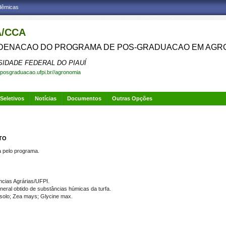
adêmicas
/CCA
ENACAO DO PROGRAMA DE POS-GRADUACAO EM AGR
SIDADE FEDERAL DO PIAUÍ
.posgraduacao.ufpi.br//agronomia
Seletivos
Notícias
Documentos
Outras Opções
NTO
pelo programa.
cias Agrárias/UFPI.
neral obtido de substâncias húmicas da turfa.
solo; Zea mays; Glycine max.