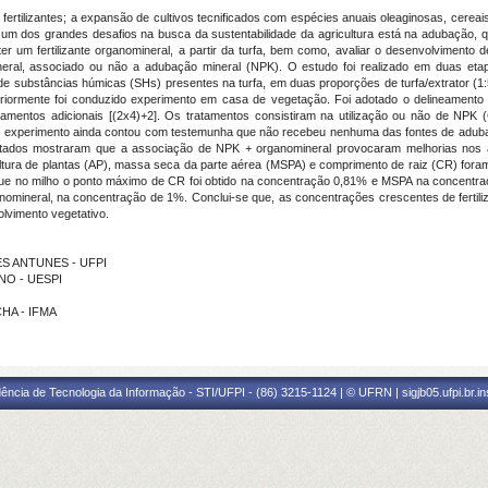
fertilizantes; a expansão de cultivos tecnificados com espécies anuais oleaginosas, cereai
, um dos grandes desafios na busca da sustentabilidade da agricultura está na adubação,
er um fertilizante organomineral, a partir da turfa, bem como, avaliar o desenvolvimento 
ineral, associado ou não a adubação mineral (NPK). O estudo foi realizado em duas eta
na de substâncias húmicas (SHs) presentes na turfa, em duas proporções de turfa/extrator (1
riormente foi conduzido experimento em casa de vegetação. Foi adotado o delineamento
ratamentos adicionais [(2x4)+2]. Os tratamentos consistiram na utilização ou não de N
. O experimento ainda contou com testemunha que não recebeu nenhuma das fontes de adu
dos mostraram que a associação de NPK + organomineral provocaram melhorias nos atri
tura de plantas (AP), massa seca da parte aérea (MSPA) e comprimento de raiz (CR) fora
 que no milho o ponto máximo de CR foi obtido na concentração 0,81% e MSPA na concentr
ineral, na concentração de 1%. Conclui-se que, as concentrações crescentes de fertili
olvimento vegetativo.
PES ANTUNES - UFPI
INO - UESPI
CHA - IFMA
ência de Tecnologia da Informação - STI/UFPI - (86) 3215-1124 | © UFRN | sigjb05.ufpi.br.i