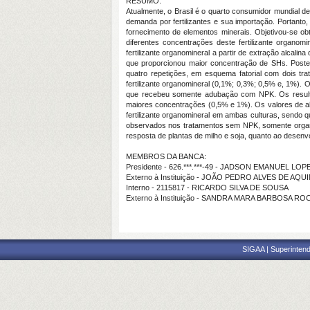
RESUMO:
Atualmente, o Brasil é o quarto consumidor mundial de 
demanda por fertilizantes e sua importação. Portanto
fornecimento de elementos minerais. Objetivou-se obt
diferentes concentrações deste fertilizante organom
fertilizante organomineral a partir de extração alcali
que proporcionou maior concentração de SHs. Poste
quatro repetições, em esquema fatorial com dois t
fertilizante organomineral (0,1%; 0,3%; 0,5% e, 1%)
que recebeu somente adubação com NPK. Os resulta
maiores concentrações (0,5% e 1%). Os valores de al
fertilizante organomineral em ambas culturas, sendo
observados nos tratamentos sem NPK, somente organom
resposta de plantas de milho e soja, quanto ao desenv
MEMBROS DA BANCA:
Presidente - 626.***.***-49 - JADSON EMANUEL LO
Externo à Instituição - JOÃO PEDRO ALVES DE AQU
Interno - 2115817 - RICARDO SILVA DE SOUSA
Externo à Instituição - SANDRA MARA BARBOSA RO
SIGAA | Superintend