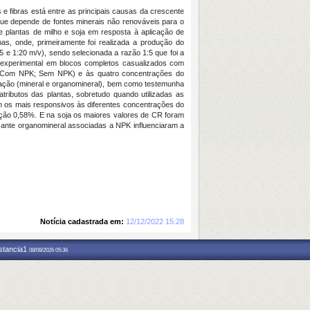
s e fibras está entre as principais causas da crescente
 que depende de fontes minerais não renováveis para o
de plantas de milho e soja em resposta à aplicação de
pas, onde, primeiramente foi realizada a produção do
:5 e 1:20 m/v), sendo selecionada a razão 1:5 que foi a
 experimental em blocos completos casualizados com
PK (Com NPK; Sem NPK) e às quatro concentrações do
bação (mineral e organomineral), bem como testemunha
butos das plantas, sobretudo quando utilizadas as
m os mais responsivos às diferentes concentrações do
ação 0,58%. E na soja os maiores valores de CR foram
zante organomineral associadas a NPK influenciaram a
Notícia cadastrada em:
12/12/2022 15:28
nstancia1
08/08/2026 05:36