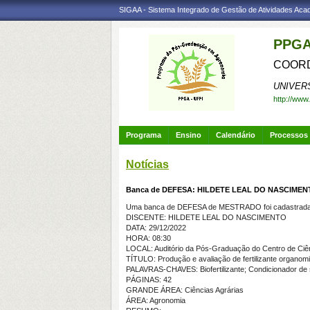
SIGAA - Sistema Integrado de Gestão de Atividades Ac
PPGA
COORD
UNIVER
http://www
Programa
Ensino
Calendário
Processos 
Notícias
Banca de DEFESA: HILDETE LEAL DO NASCIME
Uma banca de DEFESA de MESTRADO foi cadastrada 
DISCENTE: HILDETE LEAL DO NASCIMENTO
DATA: 29/12/2022
HORA: 08:30
LOCAL: Auditório da Pós-Graduação do Centro de Ciên
TÍTULO: Produção e avaliação de fertilizante organomi
PALAVRAS-CHAVES: Biofertilizante; Condicionador de 
PÁGINAS: 42
GRANDE ÁREA: Ciências Agrárias
ÁREA: Agronomia