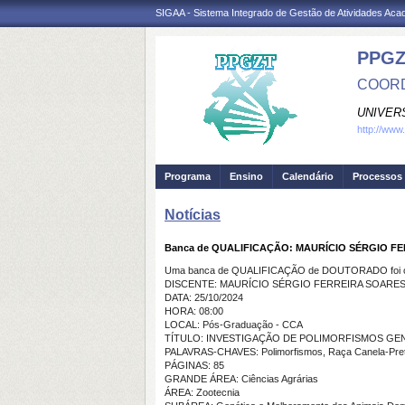
SIGAA - Sistema Integrado de Gestão de Atividades Ac
PPGZ
COORD
UNIVER
http://ww
Programa
Ensino
Calendário
Processos 
Notícias
Banca de QUALIFICAÇÃO: MAURÍCIO SÉRGIO FE
Uma banca de QUALIFICAÇÃO de DOUTORADO foi ca
DISCENTE: MAURÍCIO SÉRGIO FERREIRA SOARES 
DATA: 25/10/2024
HORA: 08:00
LOCAL: Pós-Graduação - CCA
TÍTULO: INVESTIGAÇÃO DE POLIMORFISMOS GEN
PALAVRAS-CHAVES: Polimorfismos, Raça Canela-Preta,
PÁGINAS: 85
GRANDE ÁREA: Ciências Agrárias
ÁREA: Zootecnia