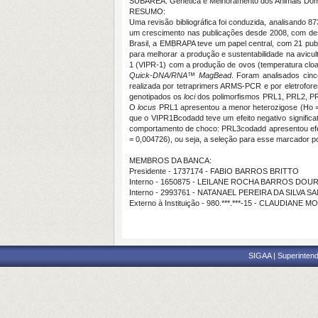
SUBÁREA: Genética e Melhoramento dos Animais Dom
RESUMO:
Uma revisão bibliográfica foi conduzida, analisando 8
um crescimento nas publicações desde 2008, com dest
Brasil, a EMBRAPA teve um papel central, com 21 pub
para melhorar a produção e sustentabilidade na avicul
1 (VIPR-1) com a produção de ovos (temperatura cloac
Quick-DNA/RNA™ MagBead
. Foram analisados cin
realizada por tetraprimers ARMS-PCR e por eletrofore
genotipados os
loci
dos polimorfismos PRL1, PRL2, PR
O
locus
PRL1 apresentou a menor heterozigose (Ho = 
que o VIPR1Bcodadd teve um efeito negativo signific
comportamento de choco: PRL3codadd apresentou efeito p
= 0,004726), ou seja, a seleção para esse marcador p
MEMBROS DA BANCA:
Presidente - 1737174 - FABIO BARROS BRITTO
Interno - 1650875 - LEILANE ROCHA BARROS DO
Interno - 2993761 - NATANAEL PEREIRA DA SILVA 
Externo à Instituição - 980.***.***-15 - CLAUDIA
SIGAA | Superintend