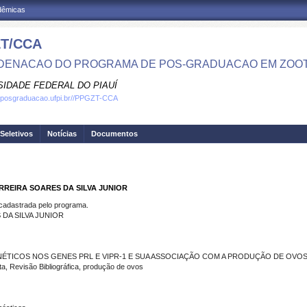
adêmicas
T/CCA
ENACAO DO PROGRAMA DE POS-GRADUACAO EM ZOOT
SIDADE FEDERAL DO PIAUÍ
w.posgraduacao.ufpi.br//PPGZT-CCA
Seletivos
Notícias
Documentos
RREIRA SOARES DA SILVA JUNIOR
dastrada pelo programa.
DA SILVA JUNIOR
ÉTICOS NOS GENES PRL E VIPR-1 E SUA ASSOCIAÇÃO COM A PRODUÇÃO DE OVOS
 Revisão Bibliográfica, produção de ovos