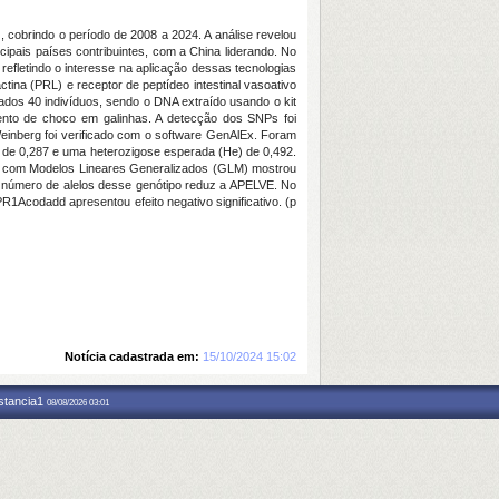
, cobrindo o período de 2008 a 2024. A análise revelou
pais países contribuintes, com a China liderando. No
fletindo o interesse na aplicação dessas tecnologias
tina (PRL) e receptor de peptídeo intestinal vasoativo
ados 40 indivíduos, sendo o DNA extraído usando o kit
nto de choco em galinhas. A detecção dos SNPs foi
Weinberg foi verificado com o software GenAlEx. Foram
de 0,287 e uma heterozigose esperada (He) de 0,492.
ise com Modelos Lineares Generalizados (GLM) mostrou
o número de alelos desse genótipo reduz a APELVE. No
PR1Acodadd apresentou efeito negativo significativo. (p
Notícia cadastrada em:
15/10/2024 15:02
nstancia1
08/08/2026 03:01