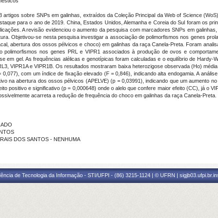
ésticos
73 artigos sobre SNPs em galinhas, extraídos da Coleção Principal da Web of Science (WoS)
aque para o ano de 2019. China, Estados Unidos, Alemanha e Coreia do Sul foram os princi
licações. A revisão evidenciou o aumento da pesquisa com marcadores SNPs em galinhas, re
tura. Objetivou-se nesta pesquisa investigar a associação de polimorfismos nos genes prolac
al, abertura dos ossos pélvicos e choco) em galinhas da raça Canela-Preta. Foram analis
co polimorfismos nos genes PRL e VIPR1 associados à produção de ovos e comportame
se em gel. As frequências alélicas e genotípicas foram calculadas e o equilíbrio de Hardy-
L3, VIPR1A e VIPR1B. Os resultados mostraram baixa heterozigose observada (Ho) média 
0,077), com um índice de fixação elevado (F = 0,846), indicando alta endogamia. A anál
ativo na abertura dos ossos pélvicos (APELVE) (p = 0,03991), indicando que um aumento n
ositivo e significativo (p = 0,000648) onde o alelo que confere maior efeito (CC), já o VI
ossivelmente acarreta a redução de frequência do choco em galinhas da raça Canela-Preta.
URADO
SANTOS
NE MORAIS DOS SANTOS - NENHUMA
ência de Tecnologia da Informação - STI/UFPI - (86) 3215-1124 | © UFRN | sigjb03.ufpi.br.i