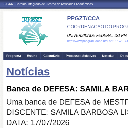
SIGAA - Sistema Integrado de Gestão de Atividades Acadêmicas
PPGZT/CCA
COORDENACAO DO PROGR
UNIVERSIDADE FEDERAL DO PIA
http://www.posgraduacao.ufpi.br//PPGZT-
Programa
Ensino
Calendário
Processos Seletivos
Notícias
Doc
Notícias
Banca de DEFESA: SAMILA BA
Uma banca de DEFESA de MESTRAD
DISCENTE: SAMILA BARBOSA L
DATA: 17/07/2026