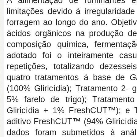
A alimentação de ruminantes e
limitações devido à irregularidad
forragem ao longo do ano. Objetivo
ácidos orgânicos na produção d
composição química, fermentaç
adotado foi o inteiramente cas
repetições, totalizando dezessei
quatro tratamentos à base de
G
(100% Gliricídia); Tratamento 2- gl
5% farelo de trigo); Tratament
Gliricídia + 1% FreshCUT™); e Tr
aditivo FreshCUT™ (94% Gliricídi
dados foram submetidos à análi