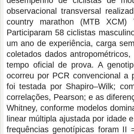
desempenho de ciclistas de mo
observacional transversal realiza
country marathon (MTB XCM) 
Participaram 58 ciclistas masculi
um ano de experiência, carga sem
coletados dados antropométricos, 
tempo oficial de prova. A genot
ocorreu por PCR convencional a p
foi testada por Shapiro–Wilk; co
correlações, Pearson; e as difere
Whitney, conforme modelos domina
linear múltipla ajustada por idade
frequências genotípicas foram I