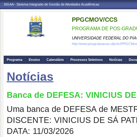
SIGAA - Sistema Integrado de Gestão de Atividades Acadêmicas
PPGCMOV/CCS
PROGRAMA DE POS-GRADU
UNIVERSIDADE FEDERAL DO PIA
http://www.posgraduacao.ufpi.br//PPGCM
Programa
Ensino
Calendário
Processos Seletivos
Notícias
Doc
Notícias
Banca de DEFESA: VINICIUS D
Uma banca de DEFESA de MESTRAD
DISCENTE: VINICIUS DE SÁ PA
DATA: 11/03/2026