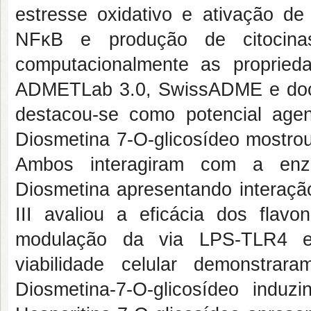
estresse oxidativo e ativação de 
NFκB e produção de citocina
computacionalmente as proprieda
ADMETLab 3.0, SwissADME e docki
destacou-se como potencial agent
Diosmetina 7-O-glicosídeo mostrou
Ambos interagiram com a enz
Diosmetina apresentando interaçã
III avaliou a eficácia dos flav
modulação da via LPS-TLR4 e 
viabilidade celular demonstra
Diosmetina-7-O-glicosídeo ind