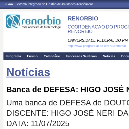
SIGAA - Sistema Integrado de Gestão de Atividades Acadêmicas
RENORBIO
COORDENACAO DO PROGR
RENORBIO
UNIVERSIDADE FEDERAL DO PIA
http://www.posgraduacao.ufpi.br//renorbio
Programa
Ensino
Calendário
Processos Seletivos
Notícias
Doc
Notícias
Banca de DEFESA: HIGO JOSÉ 
Uma banca de DEFESA de DOUTOR
DISCENTE: HIGO JOSÉ NERI DA
DATA: 11/07/2025