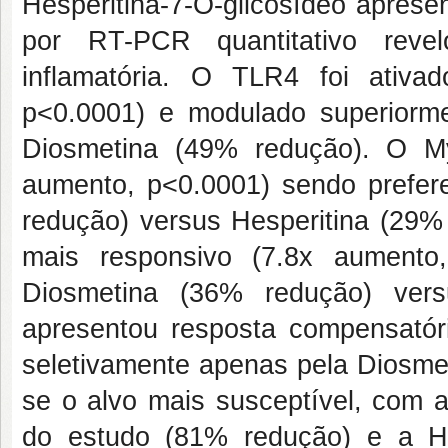
Hesperitina-7-O-glicosídeo aprese
por RT-PCR quantitativo reve
inflamatória. O TLR4 foi ativ
p<0.0001) e modulado superiorme
Diosmetina (49% redução). O M
aumento, p<0.0001) sendo prefer
redução) versus Hesperitina (29%
mais responsivo (7.8x aumento
Diosmetina (36% redução) ver
apresentou resposta compensatór
seletivamente apenas pela Diosme
se o alvo mais susceptível, com
do estudo (81% redução) e a He