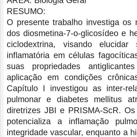
ÁREA: Biologia Geral
RESUMO:
O presente trabalho investiga os 
dos diosmetina-7-o-glicosídeo e h
ciclodextrina, visando elucid
inflamatória em células fagocíti
suas propriedades antiglicant
aplicação em condições crônica
Capítulo I investigou as inter-re
pulmonar e diabetes mellitus 
diretrizes JBI e PRISMA-ScR. Os
potencializa a inflamação pul
integridade vascular, enquanto a hi