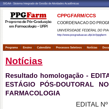
SIGAA - Sistema Integrado de Gestão de Atividades Acadêmicas
CPPGFARM/CCS
COORDENACAO DO PROGR
UNIVERSIDADE FEDERAL DO PIA
http://www.posgraduacao.ufpi.br//ppgfarm
Programa
Ensino
Calendário
Processos Seletivos
Notícias
Doc
Notícias
Resultado homologação - EDI
ESTÁGIO PÓS-DOUTORAL N
FARMACOLOGIA
EDITAL Nº