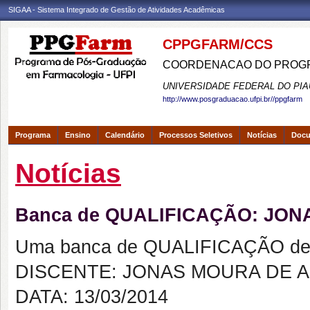
SIGAA - Sistema Integrado de Gestão de Atividades Acadêmicas
CPPGFARM/CCS
COORDENACAO DO PROGR
UNIVERSIDADE FEDERAL DO PIA
http://www.posgraduacao.ufpi.br//ppgfarm
Programa
Ensino
Calendário
Processos Seletivos
Notícias
Doc
Notícias
Banca de QUALIFICAÇÃO: JO
Uma banca de QUALIFICAÇÃO de 
DISCENTE: JONAS MOURA DE 
DATA: 13/03/2014