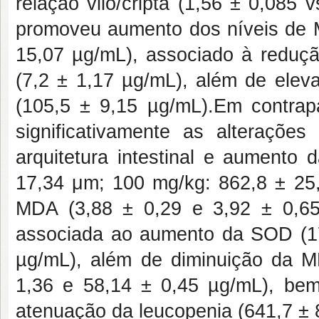
relação vilo/cripta (1,56 ± 0,085
promoveu aumento dos níveis de MD
15,07 µg/mL), associado à redu
(7,2 ± 1,17 µg/mL), além de ele
(105,5 ± 9,15 µg/mL).Em contrap
significativamente as alteraçõe
arquitetura intestinal e aumento 
17,34 μm; 100 mg/kg: 862,8 ± 25
MDA (3,88 ± 0,29 e 3,92 ± 0,65 
associada ao aumento da SOD (1
µg/mL), além de diminuição da 
1,36 e 58,14 ± 0,45 µg/mL), bem
atenuação da leucopenia (641,7 ± 