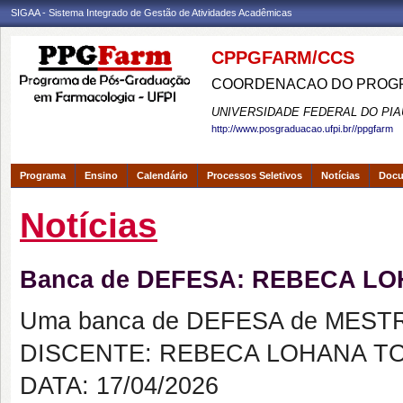
SIGAA - Sistema Integrado de Gestão de Atividades Acadêmicas
CPPGFARM/CCS
COORDENACAO DO PROGR
UNIVERSIDADE FEDERAL DO PIA
http://www.posgraduacao.ufpi.br//ppgfarm
Programa
Ensino
Calendário
Processos Seletivos
Notícias
Doc
Notícias
Banca de DEFESA: REBECA L
Uma banca de DEFESA de MESTRAD
DISCENTE: REBECA LOHANA TO
DATA: 17/04/2026