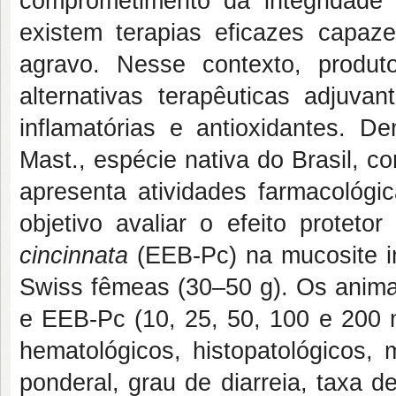
comprometimento da integridade
existem terapias eficazes capaz
agravo. Nesse contexto, produ
alternativas terapêuticas adjuva
inflamatórias e antioxidantes. D
Mast., espécie nativa do Brasil, 
apresenta atividades farmacológi
objetivo avaliar o efeito protet
cincinnata
(EEB-Pc) na mucosite i
Swiss fêmeas (30–50 g). Os anima
e EEB-Pc (10, 25, 50, 100 e 200 m
hematológicos, histopatológicos, 
ponderal, grau de diarreia, taxa d