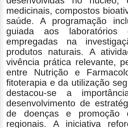
desenvolvidas no núcleo,
medicinais, compostos bioat
saúde. A programação inclui
guiada aos laboratórios
empregadas na investigaç
produtos naturais.
A ativid
vivência prática relevante, 
entre Nutrição e Farmacol
fitoterapia e da utilização s
destacou-se a importânc
desenvolvimento de estraté
de doenças e promoção d
regionais.
A iniciativa re