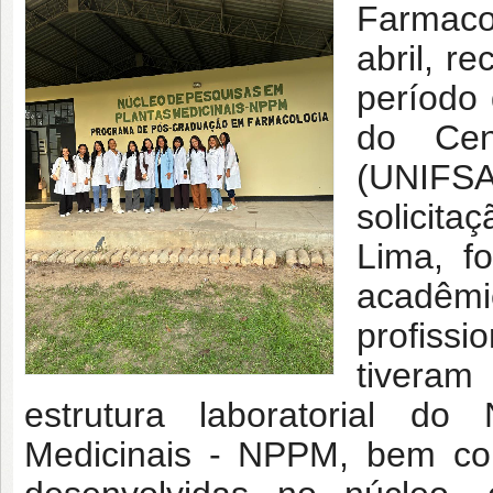
Farmaco
abril, r
período
do Cent
(UNIFSA)
solicit
Lima, f
acadêmi
profissi
tivera
estrutura laboratorial d
Medicinais - NPPM, bem com