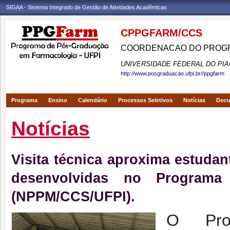
SIGAA - Sistema Integrado de Gestão de Atividades Acadêmicas
CPPGFARM/CCS
COORDENACAO DO PROGR
UNIVERSIDADE FEDERAL DO PIA
http://www.posgraduacao.ufpi.br//ppgfarm
Programa
Ensino
Calendário
Processos Seletivos
Notícias
Doc
Notícias
Visita técnica aproxima estuda
desenvolvidas no Programa
(NPPM/CCS/UFPI).
O Pro