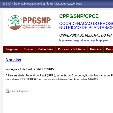
SIGAA - Sistema Integrado de Gestão de Atividades Acadêmicas
CPPGSNP/CPCE
COORDENACAO DO PROGRA
NUTRICAO DE PLANTAS/C
UNIVERSIDADE FEDERAL DO PIA
http://www.posgraduacao.ufpi.br//ppgsnp
Programa
Ensino
Calendário
Processos Seletivos
Notícias
Doc
Notícias
Inscrições Indeferidas Edital 01/2015
A Universidade Federal do Piauí (UFPI), através da Coordenação do Programa de P
consideras INDEFERIDAS no processo seletivo referente ao edital 01/2015.
Baixar Arquivo