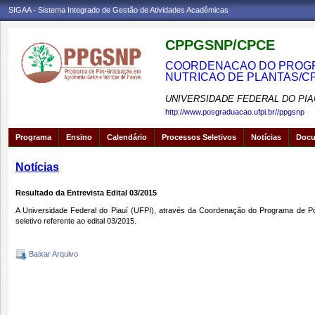
SIGAA - Sistema Integrado de Gestão de Atividades Acadêmicas
CPPGSNP/CPCE
COORDENACAO DO PROGRA
NUTRICAO DE PLANTAS/C
UNIVERSIDADE FEDERAL DO PIA
http://www.posgraduacao.ufpi.br//ppgsnp
Programa
Ensino
Calendário
Processos Seletivos
Notícias
Doc
Notícias
Resultado da Entrevista Edital 03/2015
A Universidade Federal do Piauí (UFPI), através da Coordenação do Programa de Pó
seletivo referente ao edital 03/2015.
Baixar Arquivo