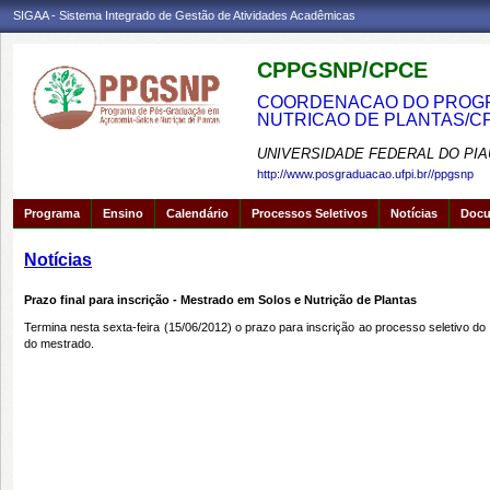
SIGAA - Sistema Integrado de Gestão de Atividades Acadêmicas
CPPGSNP/CPCE
COORDENACAO DO PROGRA
NUTRICAO DE PLANTAS/C
UNIVERSIDADE FEDERAL DO PIA
http://www.posgraduacao.ufpi.br//ppgsnp
Programa
Ensino
Calendário
Processos Seletivos
Notícias
Doc
Notícias
Prazo final para inscrição - Mestrado em Solos e Nutrição de Plantas
Termina nesta sexta-feira (15/06/2012) o prazo para inscrição ao processo seletivo 
do mestrado.