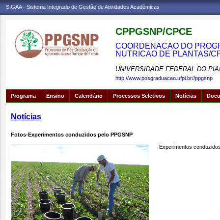
SIGAA - Sistema Integrado de Gestão de Atividades Acadêmicas
CPPGSNP/CPCE
COORDENACAO DO PROGRA
NUTRICAO DE PLANTAS/C
UNIVERSIDADE FEDERAL DO PIA
http://www.posgraduacao.ufpi.br//ppgsnp
Programa
Ensino
Calendário
Processos Seletivos
Notícias
Doc
Notícias
Fotos-Experimentos conduzidos pelo PPGSNP
Experimentos conduzido