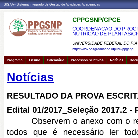
SIGAA - Sistema Integrado de Gestão de Atividades Acadêmicas
CPPGSNP/CPCE
COORDENACAO DO PROGRA
NUTRICAO DE PLANTAS/C
UNIVERSIDADE FEDERAL DO PIA
http://www.posgraduacao.ufpi.br//ppgsnp
Programa
Ensino
Calendário
Processos Seletivos
Notícias
Doc
Notícias
RESULTADO DA PROVA ESCRIT
Edital 01/2017_Seleção 2017.2
Observem o anexo com o res
todos que é necessário ler to