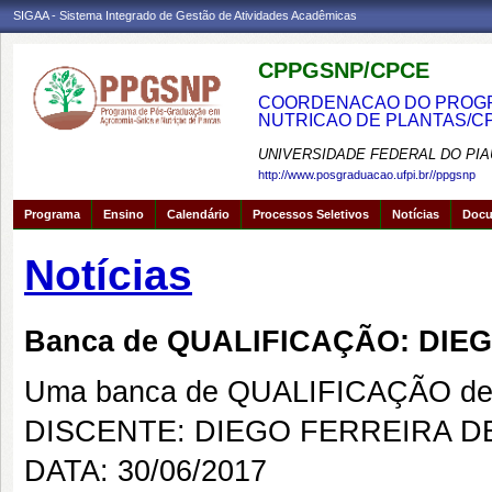
SIGAA - Sistema Integrado de Gestão de Atividades Acadêmicas
CPPGSNP/CPCE
COORDENACAO DO PROGRA
NUTRICAO DE PLANTAS/C
UNIVERSIDADE FEDERAL DO PIA
http://www.posgraduacao.ufpi.br//ppgsnp
Programa
Ensino
Calendário
Processos Seletivos
Notícias
Doc
Notícias
Banca de QUALIFICAÇÃO: DIE
Uma banca de QUALIFICAÇÃO de 
DISCENTE: DIEGO FERREIRA D
DATA: 30/06/2017