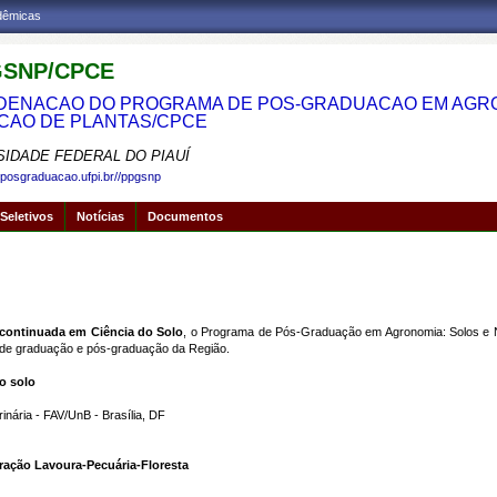
adêmicas
SNP/CPCE
ENACAO DO PROGRAMA DE POS-GRADUACAO EM AGRON
CAO DE PLANTAS/CPCE
SIDADE FEDERAL DO PIAUÍ
.posgraduacao.ufpi.br//ppgsnp
Seletivos
Notícias
Documentos
 continuada em Ciência do Solo
, o Programa de Pós-Graduação em Agronomia: Solos e N
s de graduação e pós-graduação da Região.
o solo
nária - FAV/UnB - Brasília, DF
ração Lavoura-Pecuária-Floresta