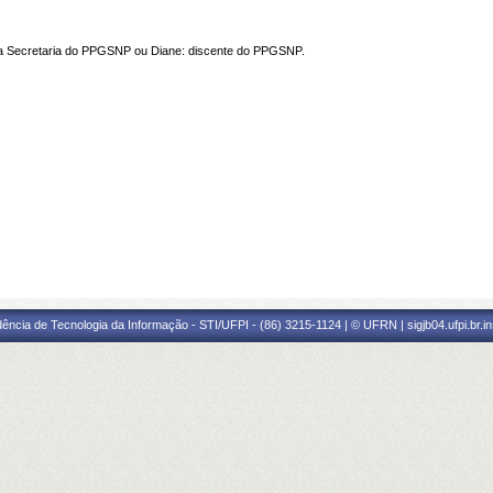
r a Secretaria do PPGSNP ou Diane: discente do PPGSNP.
ência de Tecnologia da Informação - STI/UFPI - (86) 3215-1124 | © UFRN | sigjb04.ufpi.br.i