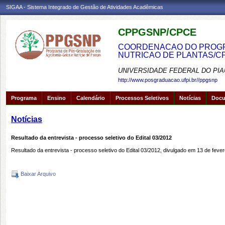
SIGAA - Sistema Integrado de Gestão de Atividades Acadêmicas
CPPGSNP/CPCE
COORDENACAO DO PROGRA
NUTRICAO DE PLANTAS/C
UNIVERSIDADE FEDERAL DO PIA
http://www.posgraduacao.ufpi.br//ppgsnp
Programa
Ensino
Calendário
Processos Seletivos
Notícias
Doc
Notícias
Resultado da entrevista - processo seletivo do Edital 03/2012
Resultado da entrevista - processo seletivo do Edital 03/2012, divulgado em 13 de fever
Baixar Arquivo