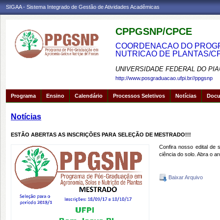
SIGAA - Sistema Integrado de Gestão de Atividades Acadêmicas
CPPGSNP/CPCE
COORDENACAO DO PROGRA
NUTRICAO DE PLANTAS/C
UNIVERSIDADE FEDERAL DO PIA
http://www.posgraduacao.ufpi.br//ppgsnp
Programa
Ensino
Calendário
Processos Seletivos
Notícias
Doc
Notícias
ESTÃO ABERTAS AS INSCRIÇÕES PARA SELEÇÃO DE MESTRADO!!!
Confira nosso edital de
ciência do solo. Abra o ar
Baixar Arquivo