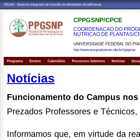
SIGAA - Sistema Integrado de Gestão de Atividades Acadêmicas
CPPGSNP/CPCE
COORDENACAO DO PROGRA
NUTRICAO DE PLANTAS/C
UNIVERSIDADE FEDERAL DO PIA
http://www.posgraduacao.ufpi.br//ppgsnp
Programa
Ensino
Calendário
Processos Seletivos
Notícias
Doc
Notícias
Funcionamento do Campus nos d
Prezados Professores e Técnicos,
Informamos que, em virtude da re