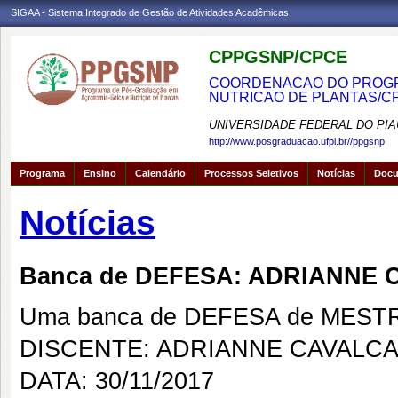
SIGAA - Sistema Integrado de Gestão de Atividades Acadêmicas
CPPGSNP/CPCE
COORDENACAO DO PROGRA
NUTRICAO DE PLANTAS/C
UNIVERSIDADE FEDERAL DO PIA
http://www.posgraduacao.ufpi.br//ppgsnp
Programa
Ensino
Calendário
Processos Seletivos
Notícias
Doc
Notícias
Banca de DEFESA: ADRIANNE 
Uma banca de DEFESA de MESTRAD
DISCENTE: ADRIANNE CAVALCA
DATA: 30/11/2017