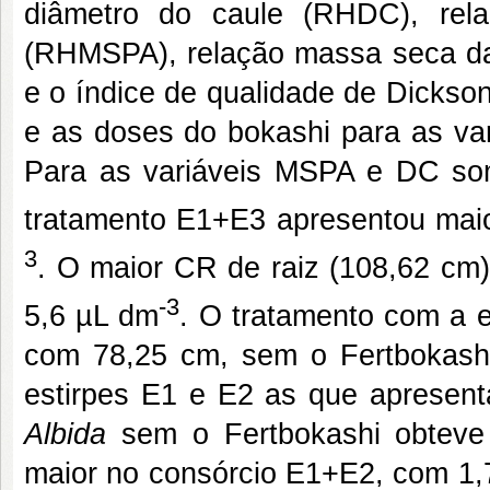
diâmetro do caule (RHDC), rel
(RHMSPA), relação massa seca da
e o índice de qualidade de Dickso
e as doses do bokashi para as 
Para as variáveis MSPA e DC some
tratamento E1+E3 apresentou maio
3
. O maior CR de raiz (108,62 cm
-3
5,6 µL dm
. O tratamento com a e
com 78,25 cm, sem o Fertbokash
estirpes E1 e E2 as que apresen
Albida
sem o Fertbokashi obtev
maior no consórcio E1+E2, com 1,7