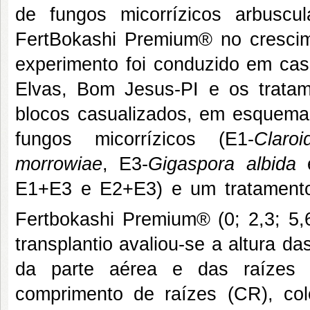
de fungos micorrízicos arbusc
FertBokashi Premium® no crescime
experimento foi conduzido em ca
Elvas, Bom Jesus-PI e os trata
blocos casualizados, em esquema 
fungos micorrízicos (E1-
Claro
morrowiae
, E3-
Gigaspora albida
e
E1+E3 e E2+E3) e um tratamento
Fertbokashi Premium® (0; 2,3; 5,
transplantio avaliou-se a altura d
da parte aérea e das raízes 
comprimento de raízes (CR), colo