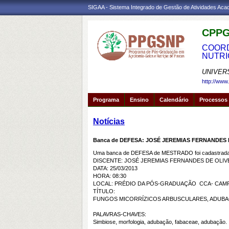
SIGAA - Sistema Integrado de Gestão de Atividades Ac
CPPG
COORD
NUTRI
UNIVER
http://www
Programa
Ensino
Calendário
Processos 
Notícias
Banca de DEFESA: JOSÉ JEREMIAS FERNANDES 
Uma banca de DEFESA de MESTRADO foi cadastrada 
DISCENTE: JOSÉ JEREMIAS FERNANDES DE OLIV
DATA: 25/03/2013
HORA: 08:30
LOCAL: PRÉDIO DA PÓS-GRADUAÇÃO  CCA- CAM
TÍTULO:
FUNGOS MICORRÍZICOS ARBUSCULARES, ADUBA
PALAVRAS-CHAVES:
Simbiose, morfologia, adubação, fabaceae, adubação.