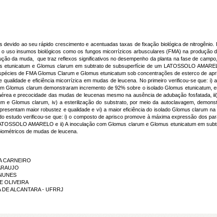
s devido ao seu rápido crescimento e acentuadas taxas de fixação biológica de nitrogênio. 
o uso insumos biológicos como os fungos micorrízicos arbusculares (FMA) na produção d
ução da muda, que traz reflexos significativos no desempenho da planta na fase de campo, 
mus etunicatum e Glomus clarum em subtrato de subsuperfície de um LATOSSOLO AMARELO
das espécies de FMA Glomus Clarum e Glomus etunicatum sob concentrações de esterco de 
alidade e eficiência micorrízica em mudas de leucena. No primeiro verificou-se que: i) a 
com Glomus clarum demonstraram incremento de 92% sobre o isolado Glomus etunicatum, em 
rea e precocidade das mudas de leucenas mesmo na ausência de adubação fosfatada, iii)
m e Glomus clarum, iv) a esterilização do substrato, por meio da autoclavagem, demonst
esentam maior robustez e qualidade e vi) a maior eficiência do isolado Glomus clarum 
o estudo verificou-se que: i) o composto de aprisco promove à máxima expressão dos pa
ATOSSOLO AMARELO e ii) A inoculação com Glomus clarum e Glomus etunicatum em subtra
ométricos de mudas de leucena.
RA CARNEIRO
 ARAUJO
 NUNES
DE OLIVEIRA
TA DE ALCANTARA - UFRRJ