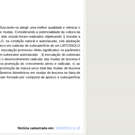
Buscando-se atingir uma melhor qualidade e otimizar o
e mudas. Considerando a potencialidade da cultura da
dois estudo foram realizados objetivando: i) estudar a
, na condição natural e autoclavado, sob adubação
aprisco em subtrato de subsuperfície de um LATOSSOLO
inoculação promoveu efeito significativo no parâmetro
substratos autoclavado. , ii) inoculação do substrato
 o desenvolvimento radicular das mudas de leucena é
ra promoção do crescimento aéreo e radicular, v) as
na promoção da massa seca total das mudas de leucena
râmetros biométricos em mudas de leucena na faixa de
to formado por composto de aprisco e subsuperfície
Notícia cadastrada em:
15/03/2013 11:18