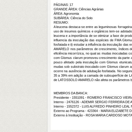
PÁGINAS: 17
GRANDE ÁREA: Ciências Agrárias
ÁREA: Agronomia
SUBÁREA: Ciência do Solo
RESUMO:
A leucena destaca-se entre as leguminosas forrageira
uso de insumos químicos e orgânicos tem-se adotado 
leucena e a importância de se otimizar a fase de prod
influencia da inoculação das espécies de FMA Glo
fosfatada e ii) estudar a influência da inoculação 
AMARELO nos parâmetros de crescimento, índices de qu
eficiência micorrízica, no qual as mudas inoculadas 
com Glomus clarum promoveu crescimento da parte aé
pouco afetado pela inoculação com Glomus etunicatu
mudas sob substrato inoculado com Glomus clarum apr
ocorre na ausência de adubação fosfatada. No segund
35 a 39% em adição a camada de subsuperfície de L
de LATOSSOLO AMARELO não afeta os parâmetros bi
MEMBROS DA BANCA:
Presidente - 1551091 - ROMERO FRANCISCO VIEI
Interno - 2476126 - ADEMIR SERGIO FERREIRA DE
Interno - 1552372 - LUIS ALFREDO PINHEIRO LEAL
Externo ao Programa - 423364 - MARIA ELIZABETE 
Externo à Instituição - ROSA MARIA CARDOSO MO