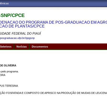
adêmicas
SNP/CPCE
ENACAO DO PROGRAMA DE POS-GRADUACAO EM AGRON
CAO DE PLANTAS/CPCE
SIDADE FEDERAL DO PIAUÍ
.posgraduacao.ufpi.br//ppgsnp
Seletivos
Notícias
Documentos
DE OLIVEIRA
pelo programa.
EIRA
PUS TERESINA
ÇÃO FOSFATADA E COMPOSTO DE APRISCO NA PRODUÇÃO DE MUDAS DE LEUCEN