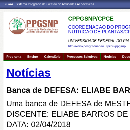
SIGAA - Sistema Integrado de Gestão de Atividades Acadêmicas
CPPGSNP/CPCE
COORDENACAO DO PROGRA
NUTRICAO DE PLANTAS/C
UNIVERSIDADE FEDERAL DO PIA
http://www.posgraduacao.ufpi.br//ppgsnp
Programa
Ensino
Calendário
Processos Seletivos
Notícias
Doc
Notícias
Banca de DEFESA: ELIABE BA
Uma banca de DEFESA de MESTRAD
DISCENTE: ELIABE BARROS DE
DATA: 02/04/2018