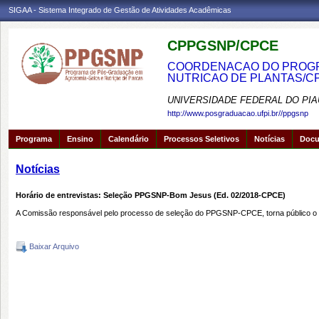
SIGAA - Sistema Integrado de Gestão de Atividades Acadêmicas
CPPGSNP/CPCE
COORDENACAO DO PROGRA
NUTRICAO DE PLANTAS/C
UNIVERSIDADE FEDERAL DO PIA
http://www.posgraduacao.ufpi.br//ppgsnp
Programa
Ensino
Calendário
Processos Seletivos
Notícias
Doc
Notícias
Horário de entrevistas: Seleção PPGSNP-Bom Jesus (Ed. 02/2018-CPCE)
A Comissão responsável pelo processo de seleção do PPGSNP-CPCE, torna público o
Baixar Arquivo