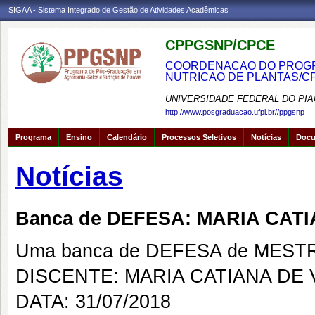
SIGAA - Sistema Integrado de Gestão de Atividades Acadêmicas
CPPGSNP/CPCE
COORDENACAO DO PROGRA
NUTRICAO DE PLANTAS/C
UNIVERSIDADE FEDERAL DO PIA
http://www.posgraduacao.ufpi.br//ppgsnp
Programa
Ensino
Calendário
Processos Seletivos
Notícias
Doc
Notícias
Banca de DEFESA: MARIA CA
Uma banca de DEFESA de MESTRAD
DISCENTE: MARIA CATIANA D
DATA: 31/07/2018