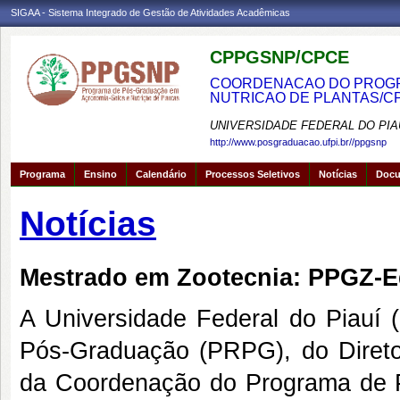
SIGAA - Sistema Integrado de Gestão de Atividades Acadêmicas
CPPGSNP/CPCE
COORDENACAO DO PROGRA
NUTRICAO DE PLANTAS/C
UNIVERSIDADE FEDERAL DO PIA
http://www.posgraduacao.ufpi.br//ppgsnp
Programa
Ensino
Calendário
Processos Seletivos
Notícias
Doc
Notícias
Mestrado em Zootecnia: PPGZ-E
A Universidade Federal do Piauí (
Pós-Graduação (PRPG), do Direto
da Coordenação do Programa de P