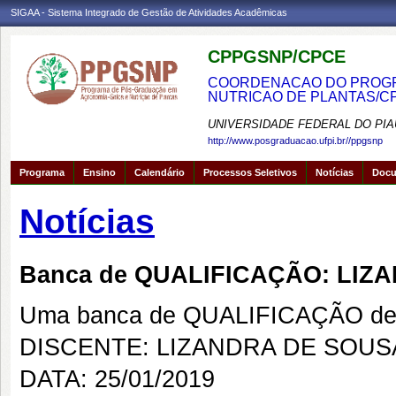
SIGAA - Sistema Integrado de Gestão de Atividades Acadêmicas
CPPGSNP/CPCE
COORDENACAO DO PROGRA
NUTRICAO DE PLANTAS/C
UNIVERSIDADE FEDERAL DO PIA
http://www.posgraduacao.ufpi.br//ppgsnp
Programa
Ensino
Calendário
Processos Seletivos
Notícias
Doc
Notícias
Banca de QUALIFICAÇÃO: LIZ
Uma banca de QUALIFICAÇÃO de 
DISCENTE: LIZANDRA DE SOUS
DATA: 25/01/2019