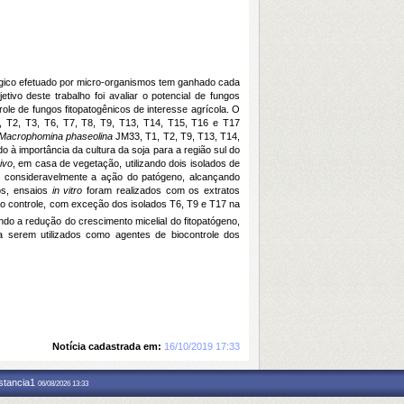
ógico efetuado por micro-organismos tem ganhado cada
tivo deste trabalho foi avaliar o potencial de fungos
role de fungos fitopatogênicos de interesse agrícola. O
, T2, T3, T6, T7, T8, T9, T13, T14, T15, T16 e T17
Macrophomina phaseolina
JM33, T1, T2, T9, T13, T14,
o à importância da cultura da soja para a região sul do
vivo
, em casa de vegetação, utilizando dois isolados de
do consideravelmente a ação do patógeno, alcançando
cos, ensaios
in vitro
foram realizados com os extratos
ao controle, com exceção dos isolados T6, T9 e T17 na
do a redução do crescimento micelial do fitopatógeno,
a serem utilizados como agentes de biocontrole dos
Notícia cadastrada em:
16/10/2019 17:33
nstancia1
06/08/2026 13:33