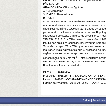
PALAVRAS-CHAVES: Biocontrole. Fungos endofíticos. 
PÁGINAS: 28
GRANDE ÁREA: Ciências Agrárias
ÁREA: Agronomia
SUBÁREA: Fitossanidade
RESUMO:
O uso indiscriminado de agrotóxicos vem causando ca
vez mais destaque, por ser eficaz no controle de fit
endofíticos do gênero
Trichoderma
, isolados de espéc
potencial dos isolados em inibir a ação dos fitopat
destacaram-se quanto à inibição do crescimento micel
T15, T16, T17, T18, e T19 contra
M. phaseolina
LLP01
Piauí e aos prejuízos causados nas lavouras pela a
Trichoderma
spp., T1 e T16, que demonstraram os m
resultados mais satisfatórios que a aplicação do fu
orgânicos de
Trichoderma
spp. frente a
C. truncatum
.
-1
concentração de 0,5 mg mL
. Estes resultados apon
em um mecanismo de ação de antibiose. Em suma
fitopatógenos fúngicos estudados.
MEMBROS DA BANCA:
Presidente - 3015136 - FRANCISCA DIANA DA SILVA
Interno - 1741169 - ADRIANA MIRANDA DE SANTAN
Externo ao Programa - 2058623 - JOSE EVANDO 
SIGAA | Superintend