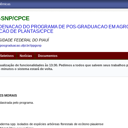
adêmicas
SNP/CPCE
ENACAO DO PROGRAMA DE POS-GRADUACAO EM AGRON
CAO DE PLANTAS/CPCE
SIDADE FEDERAL DO PIAUÍ
.posgraduacao.ufpi.br//ppgsnp
Seletivos
Notícias
Documentos
ualização de funcionalidades às 13:30. Pedimos a todos que salvem seus trabalhos p
inutos o sistema estará de volta.
ES MORAIS
strada pelo programa.
oderma spp. isolados de espécies arbóreas florestais de ecótono piauiense