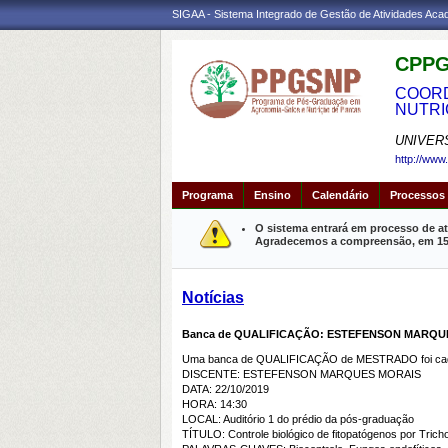
SIGAA - Sistema Integrado de Gestão de Atividades Ac
CPPG
COORD
NUTRI
UNIVER
http://www
Programa
Ensino
Calendário
Processos 
O sistema entrará em processo de at
Agradecemos a compreensão, em 15 m
Notícias
Banca de QUALIFICAÇÃO: ESTEFENSON MARQU
Uma banca de QUALIFICAÇÃO de MESTRADO foi cada
DISCENTE: ESTEFENSON MARQUES MORAIS
DATA: 22/10/2019
HORA: 14:30
LOCAL: Auditório 1 do prédio da pós-graduação
TÍTULO: Controle biológico de fitopatógenos por Trich