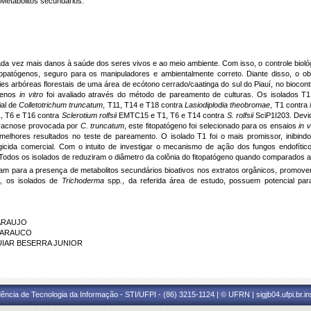
Metabólitos secundários.
da vez mais danos à saúde dos seres vivos e ao meio ambiente. Com isso, o controle biol
opatógenos, seguro para os manipuladores e ambientalmente correto. Diante disso, o obje
ies arbóreas florestais de uma área de ecótono cerrado/caatinga do sul do Piauí, no biocont
ógenos
in vitro
foi avaliado através do método de pareamento de culturas. Os isolados T1
ial de
Colletotrichum truncatum
, T11, T14 e T18 contra
Lasiodiplodia theobromae
, T1 contra
, T6 e T16 contra
Sclerotium rolfsii
EMTC15 e T1, T6 e T14 contra
S. rolfsii
SciP1I203. Devid
ntracnose provocada por
C. truncatum
, este fitopatógeno foi selecionado para os ensaios
in 
elhores resultados no teste de pareamento.
O isolado T1 foi o mais promissor, inibin
ngicida comercial. Com o intuito de investigar o mecanismo de ação dos fungos endofíti
 Todos os isolados de reduziram o diâmetro da colônia do fitopatógeno quando comparados 
tam para a presença de metabolitos secundários bioativos nos extratos orgânicos, promoven
, os isolados de
Trichoderma
spp
.
, da referida área de estudo, possuem potencial par
 ARAUJO
A ARAUCO
AGUIAR BESERRA JUNIOR
ência de Tecnologia da Informação - STI/UFPI - (86) 3215-1124 | © UFRN | sigjb04.ufpi.br.i