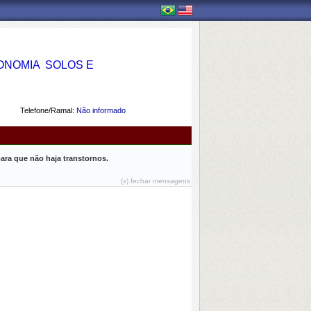
OMIA  SOLOS E
Telefone/Ramal:
Não informado
ara que não haja transtornos.
(x) fechar mensagens