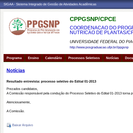
SIGAA - Sistema Integrado de Gestão de Atividades Acadêmicas
CPPGSNP/CPCE
COORDENACAO DO PROGRA
NUTRICAO DE PLANTAS/C
UNIVERSIDADE FEDERAL DO PIA
http://www.posgraduacao.ufpi.br//ppgsnp
Programa
Ensino
Calendário
Processos Seletivos
Notícias
Doc
Notícias
Resultado entrevista: processo seletivo do Edital 01-2013
Prezados candidatos,
A Comissão responsável pela condução do Processo Seletivo do Edital 01-2013 torna púb
Atenciosamente,
A Comissão.
Baixar Arquivo