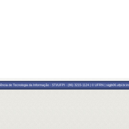
ência de Tecnologia da Informação - STI/UFPI - (86) 3215-1124 | © UFRN | sigjb06.ufpi.br.i