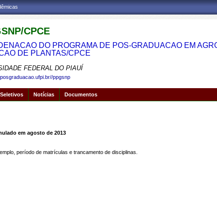
adêmicas
SNP/CPCE
ENACAO DO PROGRAMA DE POS-GRADUACAO EM AGRON
CAO DE PLANTAS/CPCE
SIDADE FEDERAL DO PIAUÍ
.posgraduacao.ufpi.br//ppgsnp
Seletivos
Notícias
Documentos
rmulado em agosto de 2013
mplo, período de matrículas e trancamento de disciplinas.