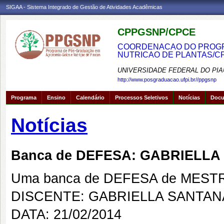
SIGAA - Sistema Integrado de Gestão de Atividades Acadêmicas
CPPGSNP/CPCE
COORDENACAO DO PROGRA
NUTRICAO DE PLANTAS/C
UNIVERSIDADE FEDERAL DO PIA
http://www.posgraduacao.ufpi.br//ppgsnp
Programa
Ensino
Calendário
Processos Seletivos
Notícias
Doc
Notícias
Banca de DEFESA: GABRIELL
Uma banca de DEFESA de MESTRAD
DISCENTE: GABRIELLA SANTA
DATA: 21/02/2014