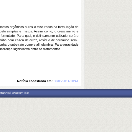
mpostos orgânicos puros e misturados na formulação de
posto simples e mistos. Assim como, o crescimento e
formulado. Para qual, o delineamento utilizado será o
rnaúba com casca de arroz, resíduo de carnaúba semi-
unha o substrato comercial holambra. Para veracidade
ferença significativa entre os tratamentos.
Notícia cadastrada em:
30/05/2014 20:41
nstancia1
07/08/2026 17:03