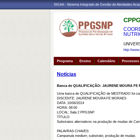
SIGAA - Sistema Integrado de Gestão de Atividades Ac
CPPG
COORD
NUTRI
UNIVER
http://www
Programa
Ensino
Calendário
Processos 
Notícias
Banca de QUALIFICAÇÃO: JAURENE MOURA FE
Uma banca de QUALIFICAÇÃO de MESTRADO foi cada
DISCENTE: JAURENE MOURA FE MORAES
DATA: 10/06/2014
HORA: 08:00
LOCAL: Sala 2 PPGSNP
TÍTULO:
Substratos alternativos na produção de mudas de
Cam
PALAVRAS-CHAVES:
Campanula medium
; substrato; produção de mudas.