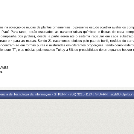
is na obteção de mudas de plantas ornamentais, o presente estudo objetiva avaliar os co
 Piauí. Para tanto, serão estudados as características químicas e físicas de cada com
campainha dos jardins), desde, a parte aérea até o sistema radicular em cada substrato 
trato e 4 para as mudas. Sendo 21 tratamentos obtidos pelo pau de buriti, resíduo de ca
encontram-se em formas puras e misturadas em diferentes proporções, tendo como testem
o teste “F”, e as médias pelo teste de Tukey a 5% de probabilidade de erro quando houver di
CHAVES
VA
ência de Tecnologia da Informação - STI/UFPI - (86) 3215-1124 | © UFRN | sigjb03.ufpi.br.i