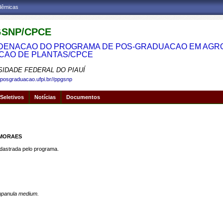
adêmicas
SNP/CPCE
ENACAO DO PROGRAMA DE POS-GRADUACAO EM AGRON
CAO DE PLANTAS/CPCE
SIDADE FEDERAL DO PIAUÍ
.posgraduacao.ufpi.br//ppgsnp
Seletivos
Notícias
Documentos
 MORAES
strada pelo programa.
panula medium.