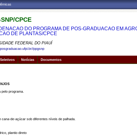
adêmicas
SNP/CPCE
ENACAO DO PROGRAMA DE POS-GRADUACAO EM AGRON
CAO DE PLANTAS/CPCE
SIDADE FEDERAL DO PIAUÍ
.posgraduacao.ufpi.br//ppgsnp
Seletivos
Notícias
Documentos
ANJOS
pelo programa.
 cana-de-açúcar sob diferentes níveis de palhada.
ico, plantio direto