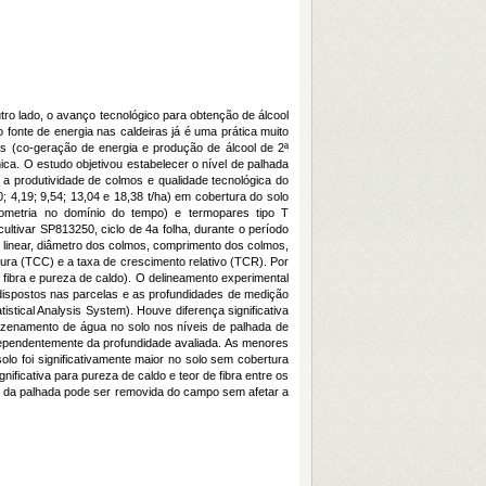
utro lado, o avanço tecnológico para obtenção de álcool
 fonte de energia nas caldeiras já é uma prática muito
os (co-geração de energia e produção de álcool de 2ª
ca. O estudo objetivou estabelecer o nível de palhada
a produtividade de colmos e qualidade tecnológica do
; 4,19; 9,54; 13,04 e 18,38 t/ha) em cobertura do solo
tometria no domínio do tempo) e termopares tipo T
ivar SP813250, ciclo de 4a folha, durante o período
o linear, diâmetro dos colmos, comprimento dos colmos,
tura (TCC) e a taxa de crescimento relativo (TCR). Por
e fibra e pureza de caldo). O delineamento experimental
 dispostos nas parcelas e as profundidades de medição
stical Analysis System). Houve diferença significativa
mazenamento de água no solo nos níveis de palhada de
independentemente da profundidade avaliada. As menores
o foi significativamente maior no solo sem cobertura
ficativa para pureza de caldo e teor de fibra entre os
%) da palhada pode ser removida do campo sem afetar a