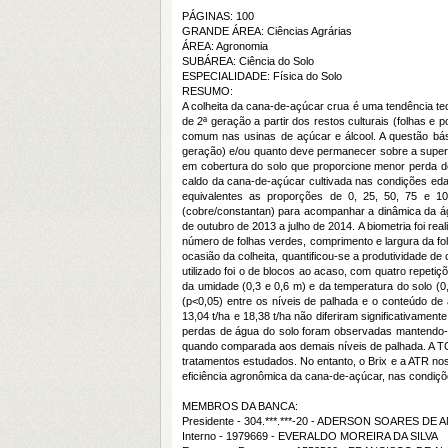
PÁGINAS: 100
GRANDE ÁREA: Ciências Agrárias
ÁREA: Agronomia
SUBÁREA: Ciência do Solo
ESPECIALIDADE: Física do Solo
RESUMO:
A colheita da cana-de-açúcar crua é uma tendência tecn
de 2ª geração a partir dos restos culturais (folhas e
comum nas usinas de açúcar e álcool. A questão bási
geração) e/ou quanto deve permanecer sobre a superfí
em cobertura do solo que proporcione menor perda de
caldo da cana-de-açúcar cultivada nas condições edafo
equivalentes as proporções de 0, 25, 50, 75 e 10
(cobre/constantan) para acompanhar a dinâmica da á
de outubro de 2013 a julho de 2014. A biometria foi r
número de folhas verdes, comprimento e largura da fol
ocasião da colheita, quantificou-se a produtividade de
utilizado foi o de blocos ao acaso, com quatro repet
da umidade (0,3 e 0,6 m) e da temperatura do solo (0,
(p<0,05) entre os níveis de palhada e o conteúdo de
13,04 t/ha e 18,38 t/ha não diferiram significativame
perdas de água do solo foram observadas mantendo-se
quando comparada aos demais níveis de palhada. A TCR 
tratamentos estudados. No entanto, o Brix e a ATR no
eficiência agronômica da cana-de-açúcar, nas condiç
MEMBROS DA BANCA:
Presidente - 304.***.***-20 - ADERSON SOARES D
Interno - 1979669 - EVERALDO MOREIRA DA SILVA