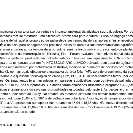
ológica de curto prazo por reduzir o impacto ambiental da atividade sucroalcooleira. Por o
 ponteiros) tem se mostrado uma alternativa promissora para o futuro. O uso do bagaço como
ca é definir qual a proporção de palha deve ser removida do campo para fins energétic
cie do solo, para assegurar nos próximos ciclos de cultivo a sua sustentabilidade agronômi
 água e oscilação da temperatura do solo e seus reflexos sobre o crescimento da planta, 
climáticas da microrregião de Teresina, Piauí. Foram avaliados cinco níveis de palhada (0
0% da palhada produzida na colheita anterior. Usou-se um equipamento TDR (reflec
gua e da temperatura de um PLINTOSSOLO ARGILÚVICO cultivado com cana-de-açúcar, cult
ealizada mensalmente, por metodologia destrutiva, medindo-se o número de perfilhos por metr
ha +3, com as quais efetuou-se a estimativa da área foliar (AF), taxa de crescimento da cul
 colmos e a qualidade tecnológica do caldo (ºBrix, PCC, ATR, açúcar redutores totais, teor d
ições. Os tratamentos foram arranjados em parcelas subdivididas, com os níveis de palhada
05 e 0,10 m), nas subparcelas. Os dados foram analisados utilizando o programa SAS (Stati
 água e temperatura do solo nas profundidades estudadas pelo teste t. As perdas e o ar
nte entre si pelo teste de Tukey. No entanto, os mesmos diferiram dos demais tratamentos 
 o solo com 13,04 e 18,38t/ha de palhada em cobertura. A oscilação de temperatura do sol
e a AF apresentou-se superior nos tratamento 13,04 e 18,38 t/ha. Não houve diferença signi
s tratamentos 9,54; 13,04 e 18,38 t/ha diferiram dos demais. Concluiu-se que 4,19 t/ha (25
ões ambientais do estudo.
E ANDRADE JUNIOR - USP