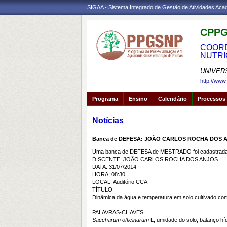
SIGAA - Sistema Integrado de Gestão de Atividades Ac
CPPG
COORD
NUTRI
UNIVER
http://www
Programa
Ensino
Calendário
Processos 
Notícias
Banca de DEFESA: JOÃO CARLOS ROCHA DOS 
Uma banca de DEFESA de MESTRADO foi cadastrada 
DISCENTE: JOÃO CARLOS ROCHA DOS ANJOS
DATA: 31/07/2014
HORA: 08:30
LOCAL: Auditório CCA
TÍTULO:
Dinâmica da água e temperatura em solo cultivado com
PALAVRAS-CHAVES:
Saccharum
officinarum
L, umidade do solo, balanço hídr