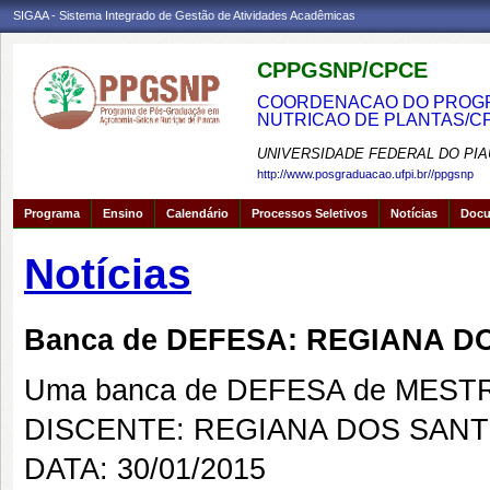
SIGAA - Sistema Integrado de Gestão de Atividades Acadêmicas
CPPGSNP/CPCE
COORDENACAO DO PROGRA
NUTRICAO DE PLANTAS/C
UNIVERSIDADE FEDERAL DO PIA
http://www.posgraduacao.ufpi.br//ppgsnp
Programa
Ensino
Calendário
Processos Seletivos
Notícias
Doc
Notícias
Banca de DEFESA: REGIANA 
Uma banca de DEFESA de MESTRAD
DISCENTE: REGIANA DOS SAN
DATA: 30/01/2015