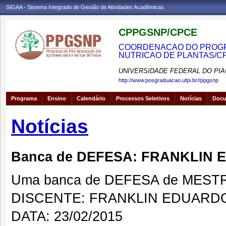
SIGAA - Sistema Integrado de Gestão de Atividades Acadêmicas
CPPGSNP/CPCE
COORDENACAO DO PROGRA
NUTRICAO DE PLANTAS/C
UNIVERSIDADE FEDERAL DO PIA
http://www.posgraduacao.ufpi.br//ppgsnp
Programa
Ensino
Calendário
Processos Seletivos
Notícias
Doc
Notícias
Banca de DEFESA: FRANKLIN
Uma banca de DEFESA de MESTRAD
DISCENTE: FRANKLIN EDUARD
DATA: 23/02/2015