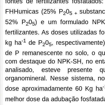
fontes de fertilizantes fosfatad
FHHumicas (25% P
0
substan
2
5 +
52% P
0
) e um formulado NPK 
2
5
fertilizantes. As doses utilizadas 
-1
kg ha
de P
0
, respectivamente
2
5
de P remanescente no solo, o que
com destaque do NPK-SH, no enta
analisado, esteve presente
organomineral. Nesse sistema, no
-
dose aproximadamente 60 Kg ha
melhor dose da adubação fosfatada