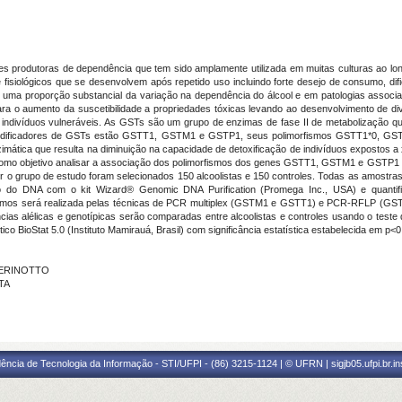
es produtoras de dependência que tem sido amplamente utilizada em muitas culturas ao l
isiológicos que se desenvolvem após repetido uso incluindo forte desejo de consumo, dific
r uma proporção substancial da variação na dependência do álcool e em patologias associ
para o aumento da suscetibilidade a propriedades tóxicas levando ao desenvolvimento de 
ndivíduos vulneráveis. As GSTs são um grupo de enzimas de fase II de metabolização que
s codificadores de GSTs estão GSTT1, GSTM1 e GSTP1, seus polimorfismos GSTT1*0, GST
imática que resulta na diminuição na capacidade de detoxificação de indivíduos expostos a 
como objetivo analisar a associação dos polimorfismos dos genes GSTT1, GSTM1 e GSTP1 n
 o grupo de estudo foram selecionados 150 alcoolistas e 150 controles. Todas as amostras d
ão do DNA com o kit Wizard® Genomic DNA Purification (Promega Inc., USA) e quantifi
ismos será realizada pelas técnicas de PCR multiplex (GSTM1 e GSTT1) e PCR-RFLP (GSTP
ias alélicas e genotípicas serão comparadas entre alcoolistas e controles usando o teste 
ico BioStat 5.0 (Instituto Mamirauá, Brasil) com significância estatística estabelecida em p<0
 PERINOTTO
TA
ência de Tecnologia da Informação - STI/UFPI - (86) 3215-1124 | © UFRN | sigjb05.ufpi.br.i