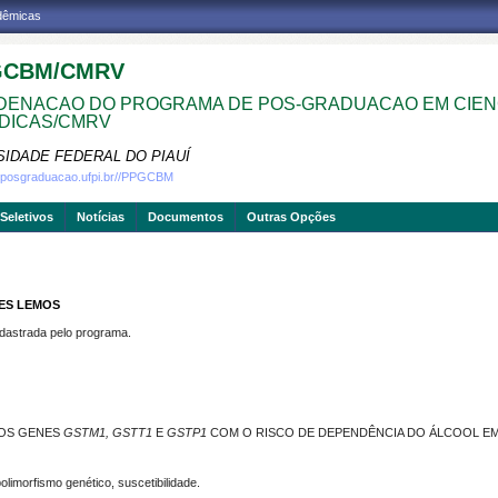
adêmicas
GCBM/CMRV
ENACAO DO PROGRAMA DE POS-GRADUACAO EM CIEN
DICAS/CMRV
SIDADE FEDERAL DO PIAUÍ
w.posgraduacao.ufpi.br//PPGCBM
Seletivos
Notícias
Documentos
Outras Opções
VES LEMOS
strada pelo programa.
DOS GENES
GSTM1, GSTT1
E
GSTP1
COM O RISCO DE DEPENDÊNCIA DO ÁLCOOL E
limorfismo genético, suscetibilidade.