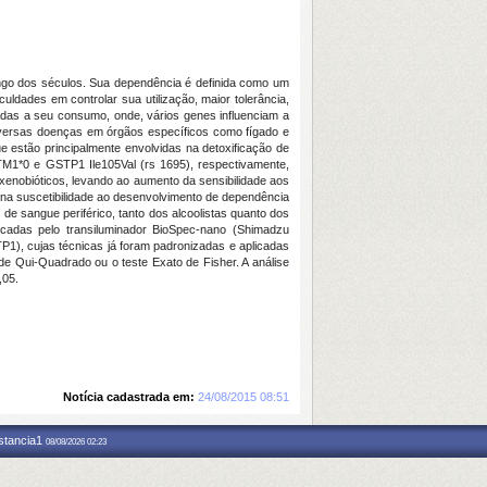
ongo dos séculos. Sua dependência é definida como um
uldades em controlar sua utilização, maior tolerância,
adas a seu consumo, onde, vários genes influenciam a
diversas doenças em órgãos específicos como fígado e
 estão principalmente envolvidas na detoxificação de
M1*0 e GSTP1 Ile105Val (rs 1695), respectivamente,
xenobióticos, levando ao aumento da sensibilidade aos
a suscetibilidade ao desenvolvimento de dependência
e sangue periférico, tanto dos alcoolistas quanto dos
cadas pelo transiluminador BioSpec-nano (Shimadzu
1), cujas técnicas já foram padronizadas e aplicadas
de Qui-Quadrado ou o teste Exato de Fisher. A análise
,05.
Notícia cadastrada em:
24/08/2015 08:51
nstancia1
08/08/2026 02:23