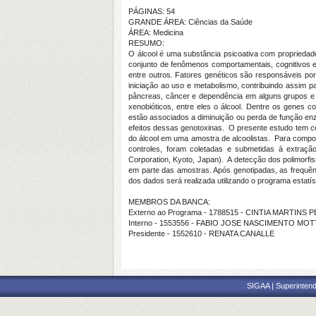
PÁGINAS: 54
GRANDE ÁREA: Ciências da Saúde
ÁREA: Medicina
RESUMO:
O álcool é uma substância psicoativa com propriedad
conjunto de fenômenos comportamentais, cognitivos e f
entre outros. Fatores genéticos são responsáveis po
iniciação ao uso e metabolismo, contribuindo assim 
pâncreas, câncer e dependência em alguns grupos e i
xenobióticos, entre eles o álcool. Dentre os gene
estão associados a diminuição ou perda de função enz
efeitos dessas genotoxinas. O presente estudo tem 
do álcool em uma amostra de alcoolistas. Para compor
controles, foram coletadas e submetidas à extraç
Corporation, Kyoto, Japan). A detecção dos polimorf
em parte das amostras. Após genotipadas, as frequênc
dos dados será realizada utilizando o programa estatíst
MEMBROS DA BANCA:
Externo ao Programa - 1788515 - CINTIA MARTINS
Interno - 1553556 - FABIO JOSE NASCIMENTO MOT
Presidente - 1552610 - RENATA CANALLE
SIGAA | Superintend