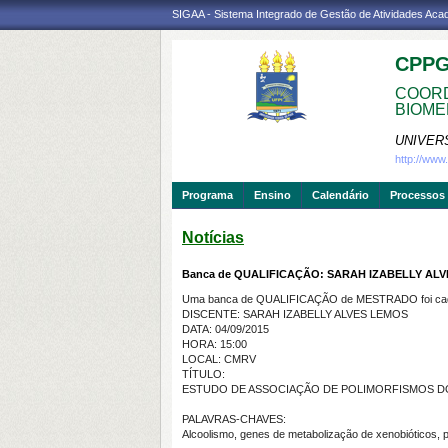
SIGAA - Sistema Integrado de Gestão de Atividades Ac
CPP
COORD
BIOME
UNIVER
http://ww
Programa
Ensino
Calendário
Processos 
Notícias
Banca de QUALIFICAÇÃO: SARAH IZABELLY AL
Uma banca de QUALIFICAÇÃO de MESTRADO foi cada
DISCENTE: SARAH IZABELLY ALVES LEMOS
DATA: 04/09/2015
HORA: 15:00
LOCAL: CMRV
TÍTULO:
ESTUDO DE ASSOCIAÇÃO DE POLIMORFISMOS 
PALAVRAS-CHAVES:
Alcoolismo, genes de metabolização de xenobióticos, po